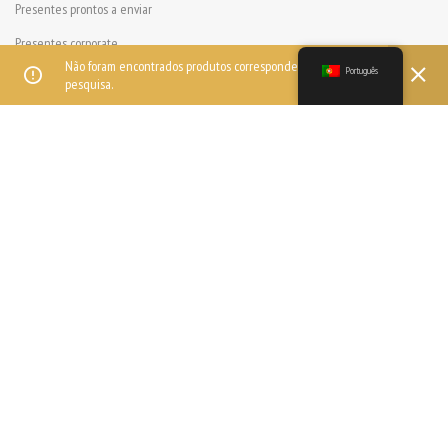
Presentes prontos a enviar
Presentes corporate
Não foram encontrados produtos correspondentes à sua
Português
Presentes semi-personalizados
pesquisa.
Eventos
MENU
Sobre nós
Contactos
LINKS ÚTEIS
Política de privacidade
Termos e Condições